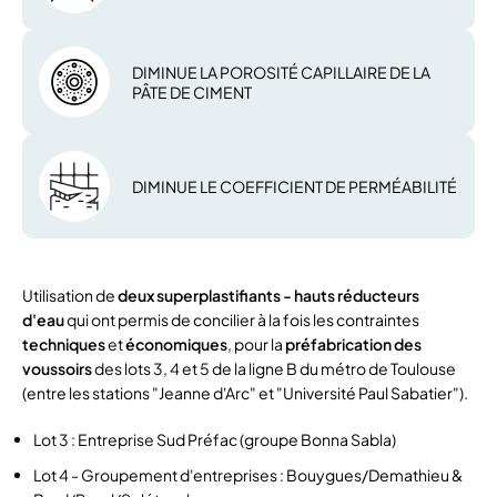
DIMINUE LA POROSITÉ CAPILLAIRE DE LA
PÂTE DE CIMENT
DIMINUE LE COEFFICIENT DE PERMÉABILITÉ
Utilisation de
deux superplastifiants - hauts réducteurs
d'eau
qui ont permis de concilier à la fois les contraintes
techniques
et
économiques
, pour la
préfabrication des
voussoirs
des lots 3, 4 et 5 de la ligne B du métro de Toulouse
(entre les stations "Jeanne d'Arc" et "Université Paul Sabatier").
Lot 3 : Entreprise Sud Préfac (groupe Bonna Sabla)
Lot 4 - Groupement d'entreprises : Bouygues/Demathieu &