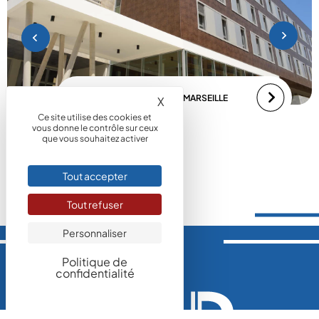
HOPITAL AMBROISE PARÉ MARSEILLE
X
Masquer le bandeau des coo
Ce site utilise des cookies et
vous donne le contrôle sur ceux
que vous souhaitez activer
Tout accepter
Tout refuser
Personnaliser
Politique de
confidentialité