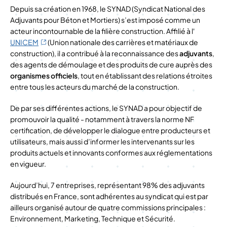
Depuis sa création en 1968, le SYNAD (Syndicat National des
Adjuvants pour Béton et Mortiers) s’est imposé comme un
acteur incontournable de la filière construction. Affilié à l'
UNICEM
(Union nationale des carrières et matériaux de
construction), il a contribué à la reconnaissance des
adjuvants
,
des agents de démoulage et des produits de cure auprès des
organismes officiels
, tout en établissant des relations étroites
entre tous les acteurs du marché de la construction.
De par ses différentes actions, le SYNAD a pour objectif de
promouvoir la qualité - notamment à travers la norme NF
certification, de développer le dialogue entre producteurs et
utilisateurs, mais aussi d’informer les intervenants sur les
produits actuels et innovants conformes aux réglementations
en vigueur.
Aujourd’hui, 7 entreprises, représentant 98% des adjuvants
distribués en France, sont adhérentes au syndicat qui est par
ailleurs organisé autour de quatre commissions principales :
Environnement, Marketing, Technique et Sécurité.